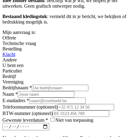
Idee zonder bestand
: beschrijf wat je wil, we helpen je het
uitwerken. Geen grafisch ontwerper nodig.
Bestaand kledingstuk
: vermeld dit in je bericht, we bekijken of
bedrukking mogelijk is.
Mijn aanvraag is:
Offerte
Technische vraag
Bestelling
Klacht
Andere
U bent een
Particulier
Bedrijf
Vereniging
Bedrijfsnaam *
Naam *
E-mailadres *
Telefoonnummer
(optioneel)
BTW-nummer
(optioneel)
Gewenste leverdatum
*
Niet van toepassing